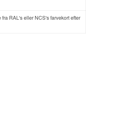
 fra RAL's eller NCS's farvekort efter
i sektionen 'Downloads'.
Følg os: