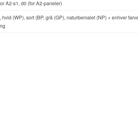
or A2-s1, d0 (for A2-paneler)
, hvid (WP), sort (BP, grå (GP), naturbemalet (NP) + enhver farve
ng
ke parametre for akustiske paneler og deres anvendelse 
ninger