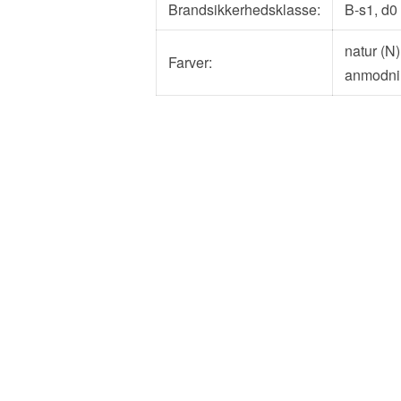
Brandsikkerhedsklasse:
B-s1, d0 
natur (N)
Farver:
anmodni
Se flere oplysninger om de teknis
CEWOOD
+371 2646 00 46 |
info@cewood.com
Politik vedrørende beskyttelse af personlige oplys
Menneskerettighedspolitik