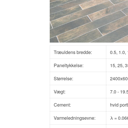
Træuldens bredde:
0.5, 1.0
Paneltykkelse:
15, 25, 
Størrelse:
2400x60
Vægt:
7.0 - 19
Cement:
hvid por
Varmeledningsevne:
λ
= 0.0