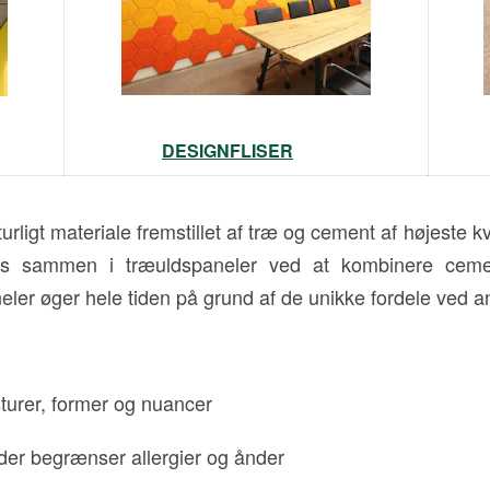
DESIGNFLISER
igt materiale fremstillet af træ og cement af højeste k
es sammen i træuldspaneler ved at kombinere cemen
ler øger hele tiden på grund af de unikke fordele ved an
sturer, former og nuancer
, der begrænser allergier og ånder