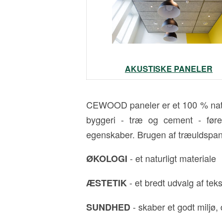
AKUSTISKE PANELER
CEWOOD paneler er et 100 % naturl
byggeri - træ og cement - før
egenskaber. Brugen af træuldspane
- et naturligt materiale
ØKOLOGI
- et bredt udvalg af tek
ÆSTETIK
- skaber et godt miljø
SUNDHED