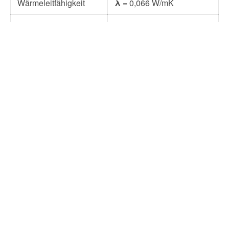
Wärmeleitfähigkeit
λ
= 0,066 W/mK
Brandverhaltensklasse
B-s1, d0
Natur, Weiß, Schwarc,
Farben
Grau. Weitere Farben auf
Anfrage.
Weitere Informationen zu den technischen
Parametern von Akustikplatten finden Sie im
Abschnitt
Downloads
.