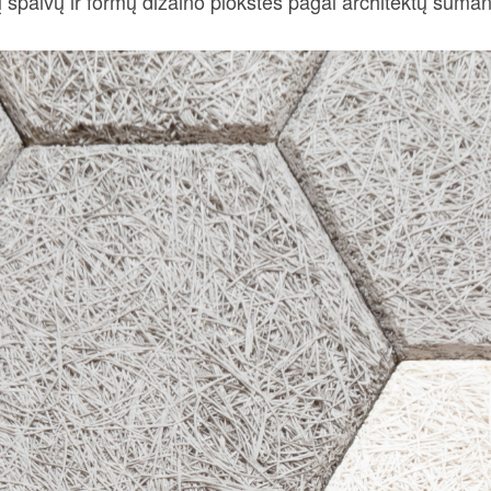
spalvų ir formų dizaino plokštes pagal architektų suma