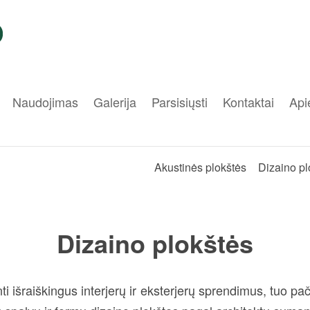
Naudojimas
Galerija
Parsisiųsti
Kontaktai
Api
Akustinės plokštės
Dizaino pl
Dizaino plokštės
i išraiškingus interjerų ir eksterjerų sprendimus, tuo 