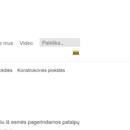
e mus
Video
okštės
Konstrukcinės plokštės
pačiu iš esmės pagerindamos patalpų