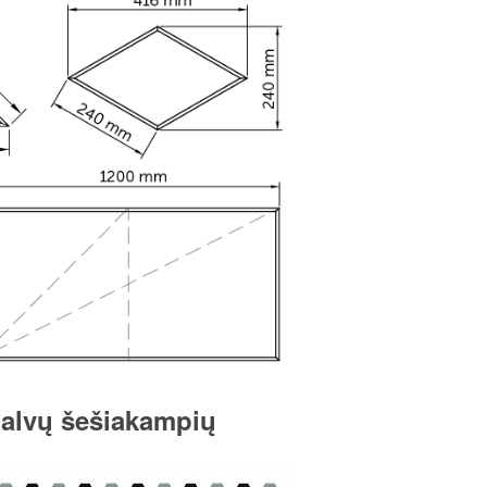
spalvų šešiakampių