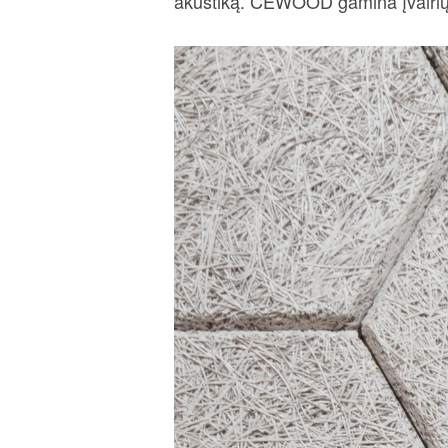
akustiką. CEWOOD gamina įvairių 