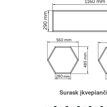
Surask įkvepianči