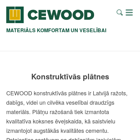
MATERIĀLS KOMFORTAM UN VESELĪBAI
Konstruktīvās plātnes
CEWOOD konstruktīvās plātnes ir Latvijā ražots,
dabīgs, videi un cilvēka veselībai draudzīgs
materiāls. Plātņu ražošanā tiek izmantota
kvalitatīva koksnes ēveļskaida, kā saistvielu
izmantojot augstākās kvalitātes cementu.
Pateicoties sastāvam no dabīgajām izejvielām,