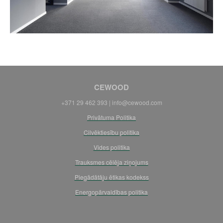
CEWOOD
+371 29 462 393 | info@cewood.com
Privātuma Politika
Cilvēktiesību politika
Vides politika
Trauksmes cēlēja ziņojums
Piegādātāju ētikas kodekss
Energopārvaldības politika