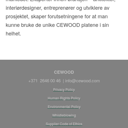
interiørdesigner, entreprenører og utviklere av
prosjektet, skaper forutsetningene for at man
kunne bruke de unike CEWOOD platene i sin
helhet.
CEWOOD
+371 2646 00 46 |
info@cewood.com
Privacy Policy
Human Rights Policy
Environmental Policy
Whistleblowing
Supplier Code of Ethics