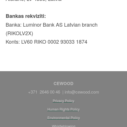
Bankas rekvizīti:
Banka: Luminor Bank AS Latvian branch
(RIKOLV2X)
Konts: LV60 RIKO 0002 93033 1874
CEWOOD
+371 2646 00 46 |
info@cewood.com
Privacy Policy
Human Rights Policy
Environmental Policy
Whistleblowing