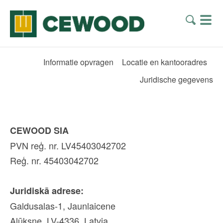
Informatie opvragen
Locatie en kantooradres
Juridische gegevens
CEWOOD SIA
PVN reģ. nr. LV45403042702
Reģ. nr. 45403042702
Juridiskā adrese:
Galdusalas-1, Jaunlaicene
Alūksne, LV-4336, Latvia